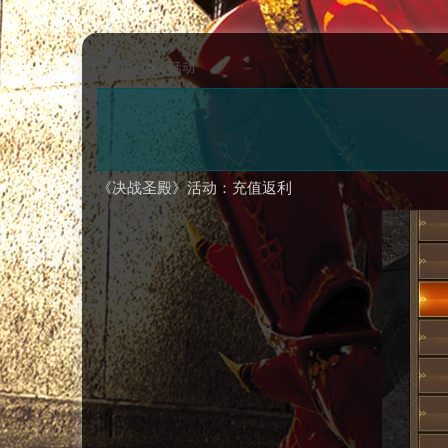
首页
>
活动
《决战圣殿》活动：充值返利