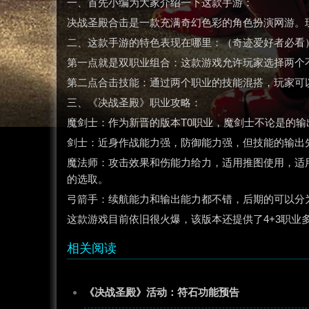
一、首先小编为大家介绍一下这款手游：
决战圣殿合击是一款充满奇幻色彩的角色扮演网游。
二、这款手游的特色表现在哪里：（奇迹爱好者必看
第一点就是双职业组合：这款游戏允许玩家选择两个
第二点合击技能：通过两个职业的技能混搭，玩家可
三、《决战圣殿》职业攻略：
魔剑士：作为新晋的版本T0职业，魔剑士不论是的
剑士：近身作战能力强，防御能力强，但技能的输出
魔法师：攻击效果和伤能力给力，适用推图使用，适
的选取。
弓箭手：续航能力和输出能力都不错，后期的可以分
这款游戏目前依旧很火爆，该版本还提供了4+3职业
相关阅读
《决战圣殿》活动：符石功能预告