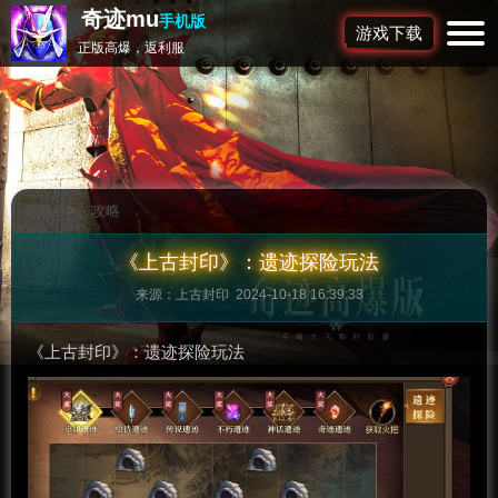
奇迹mu
手机版
游戏下载
正版高爆，返利服
首页
>
攻略
《上古封印》：遗迹探险玩法
来源：上古封印 2024-10-18 16:39:33
《上古封印》：遗迹探险玩法