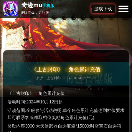
奇迹mu
手机版
游戏下载
正版高爆，返利服
首页
>
资讯
《上古封印》：角色累计充值
来源：上古封印 2024-10-14 15:59:33
《上古封印》：角色累计充值
活动时间:2024年10月12日起
活动范围:全服参与活动说明:单个角色累计充值达到档位要求
即可联系客服领取档位奖励角色累计充值(元):
奖励内容3000:大天使武器自选宝箱*15000:时空宝石自选箱