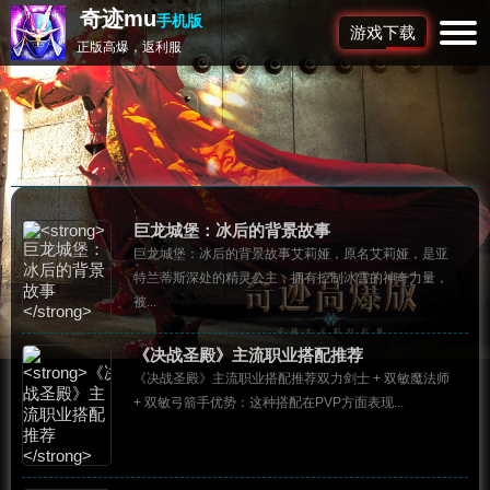
奇迹mu
手机版
游戏下载
正版高爆，返利服
巨龙城堡：冰后的背景故事
巨龙城堡：冰后的背景故事艾莉娅，原名艾莉娅，是亚
特兰蒂斯深处的精灵公主，拥有控制冰雪的神奇力量，
被...
《决战圣殿》主流职业搭配推荐
《决战圣殿》主流职业搭配推荐双力剑士 + 双敏魔法师
+ 双敏弓箭手优势：这种搭配在PVP方面表现...