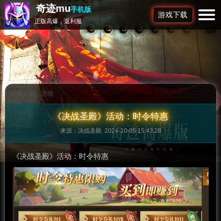
奇迹mu
手机版
游戏下载
正版高爆，返利服
首页
>
活动
《决战圣殿》活动：时令特惠
来源：决战圣殿 2024-10-05 15:43:28
《决战圣殿》活动：时令特惠