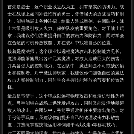
首先是战士，这个职业以近战为主，拥有坚实的防御力。战
士在战场上如同冲锋陷阵的勇士，凭借强大的近战技巧和耐
力，能够施展出各种连招，给敌人造成重创。在团队中，战
士常常是吸引敌人火力、保护队友的重要角色。对于战士玩
家，我建议你们注重提升自己的攻击力和防御力，同时学会
在合适的时机释放技能，并在战斗中找准自己的位置。
接着是魔法师，这个职业以远程魔法攻击和控制能力见长。
魔法师能够施展出各种元素魔法，对敌人造成巨大的伤害，
并具备强大的控制能力。在团队中，魔法师是不可或缺的输
出和控制者。对于魔法师玩家，我建议你们加强自己的魔法
攻击力和控制能力，同时学会掌握技能释放的节奏和位置选
择。
最后是弓箭手，这个职业以远程物理攻击和灵活机动性为特
点。弓手能够在战场上迅速发起攻击，同时又能灵活地躲避
敌人的攻击。在团队中，弓箭手通常担任主要输出角色。对
于弓箭手玩家，我建议你们提升自己的物理攻击力和敏捷
度，并熟练掌握技能运用和例如平a以及走a等移动技巧。
对于不同需求的玩家，我也有一些建议：如果你是一个零氪